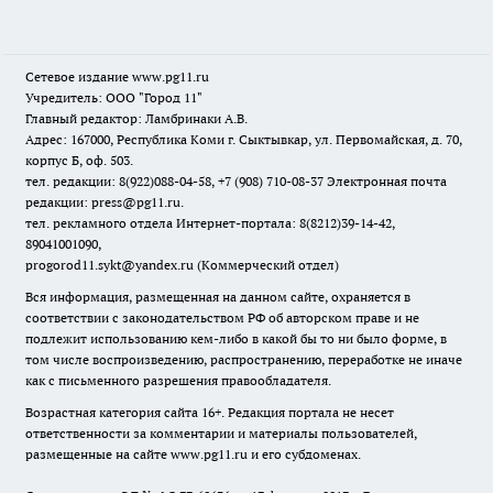
Сетевое издание www.pg11.ru
Учредитель: ООО "Город 11"
Главный редактор: Ламбринаки А.В.
Адрес: 167000, Республика Коми г. Сыктывкар, ул. Первомайская, д. 70,
корпус Б, оф. 503.
тел. редакции: 8(922)088-04-58, +7 (908) 710-08-37
Электронная почта
редакции: press@pg11.ru
.
тел. рекламного отдела Интернет-портала: 8(8212)39-14-42,
89041001090,
progorod11.sykt@yandex.ru
(Коммерческий отдел)
Вся информация, размещенная на данном сайте, охраняется в
соответствии с законодательством РФ об авторском праве и не
подлежит использованию кем-либо в какой бы то ни было форме, в
том числе воспроизведению, распространению, переработке не иначе
как с письменного разрешения правообладателя.
Возрастная категория сайта 16+. Редакция портала не несет
ответственности за комментарии и материалы пользователей,
размещенные на сайте www.pg11.ru и его субдоменах.