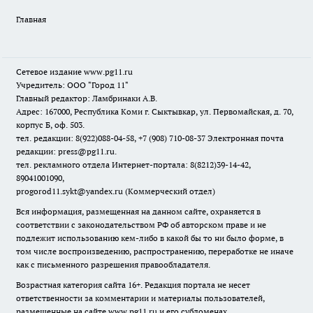
Главная
Сетевое издание www.pg11.ru
Учредитель: ООО "Город 11"
Главный редактор: Ламбринаки А.В.
Адрес: 167000, Республика Коми г. Сыктывкар, ул. Первомайская, д. 70,
корпус Б, оф. 503.
тел. редакции: 8(922)088-04-58, +7 (908) 710-08-37
Электронная почта
редакции: press@pg11.ru
.
тел. рекламного отдела Интернет-портала: 8(8212)39-14-42,
89041001090,
progorod11.sykt@yandex.ru
(Коммерческий отдел)
Вся информация, размещенная на данном сайте, охраняется в
соответствии с законодательством РФ об авторском праве и не
подлежит использованию кем-либо в какой бы то ни было форме, в
том числе воспроизведению, распространению, переработке не иначе
как с письменного разрешения правообладателя.
Возрастная категория сайта 16+. Редакция портала не несет
ответственности за комментарии и материалы пользователей,
размещенные на сайте www.pg11.ru и его субдоменах.