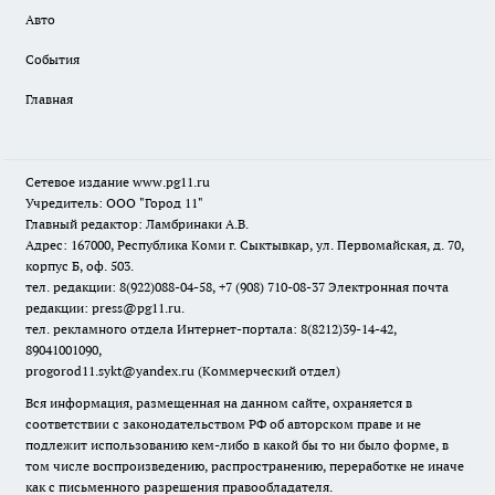
Авто
События
Главная
Сетевое издание www.pg11.ru
Учредитель: ООО "Город 11"
Главный редактор: Ламбринаки А.В.
Адрес: 167000, Республика Коми г. Сыктывкар, ул. Первомайская, д. 70,
корпус Б, оф. 503.
тел. редакции: 8(922)088-04-58, +7 (908) 710-08-37
Электронная почта
редакции: press@pg11.ru
.
тел. рекламного отдела Интернет-портала: 8(8212)39-14-42,
89041001090,
progorod11.sykt@yandex.ru
(Коммерческий отдел)
Вся информация, размещенная на данном сайте, охраняется в
соответствии с законодательством РФ об авторском праве и не
подлежит использованию кем-либо в какой бы то ни было форме, в
том числе воспроизведению, распространению, переработке не иначе
как с письменного разрешения правообладателя.