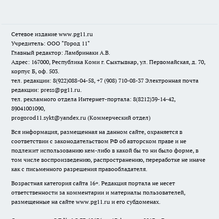
Сетевое издание www.pg11.ru
Учредитель: ООО "Город 11"
Главный редактор: Ламбринаки А.В.
Адрес: 167000, Республика Коми г. Сыктывкар, ул. Первомайская, д. 70,
корпус Б, оф. 503.
тел. редакции: 8(922)088-04-58, +7 (908) 710-08-37
Электронная почта
редакции: press@pg11.ru
.
тел. рекламного отдела Интернет-портала: 8(8212)39-14-42,
89041001090,
progorod11.sykt@yandex.ru
(Коммерческий отдел)
Вся информация, размещенная на данном сайте, охраняется в
соответствии с законодательством РФ об авторском праве и не
подлежит использованию кем-либо в какой бы то ни было форме, в
том числе воспроизведению, распространению, переработке не иначе
как с письменного разрешения правообладателя.
Возрастная категория сайта 16+. Редакция портала не несет
ответственности за комментарии и материалы пользователей,
размещенные на сайте www.pg11.ru и его субдоменах.