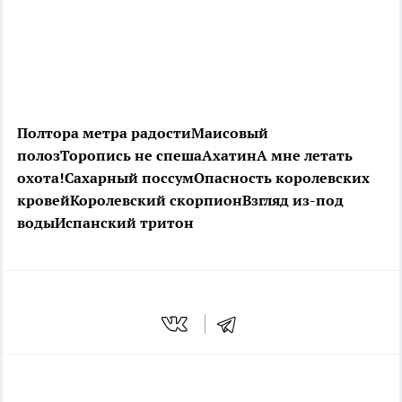
Полтора метра радости
Маисовый
полоз
Торопись не спеша
Ахатин
А мне летать
охота!
Сахарный поссум
Опасность королевских
кровей
Королевский скорпион
Взгляд из-под
воды
Испанский тритон