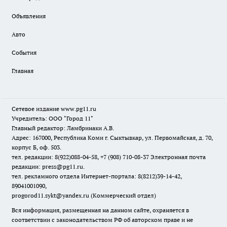
Объявления
Авто
События
Главная
Сетевое издание www.pg11.ru
Учредитель: ООО "Город 11"
Главный редактор: Ламбринаки А.В.
Адрес: 167000, Республика Коми г. Сыктывкар, ул. Первомайская, д. 70,
корпус Б, оф. 503.
тел. редакции: 8(922)088-04-58, +7 (908) 710-08-37
Электронная почта
редакции: press@pg11.ru
.
тел. рекламного отдела Интернет-портала: 8(8212)39-14-42,
89041001090,
progorod11.sykt@yandex.ru
(Коммерческий отдел)
Вся информация, размещенная на данном сайте, охраняется в
соответствии с законодательством РФ об авторском праве и не