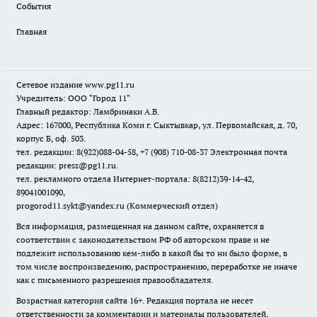
События
Главная
Сетевое издание www.pg11.ru
Учредитель: ООО "Город 11"
Главный редактор: Ламбринаки А.В.
Адрес: 167000, Республика Коми г. Сыктывкар, ул. Первомайская, д. 70,
корпус Б, оф. 503.
тел. редакции: 8(922)088-04-58, +7 (908) 710-08-37
Электронная почта
редакции: press@pg11.ru
.
тел. рекламного отдела Интернет-портала: 8(8212)39-14-42,
89041001090,
progorod11.sykt@yandex.ru
(Коммерческий отдел)
Вся информация, размещенная на данном сайте, охраняется в
соответствии с законодательством РФ об авторском праве и не
подлежит использованию кем-либо в какой бы то ни было форме, в
том числе воспроизведению, распространению, переработке не иначе
как с письменного разрешения правообладателя.
Возрастная категория сайта 16+. Редакция портала не несет
ответственности за комментарии и материалы пользователей,