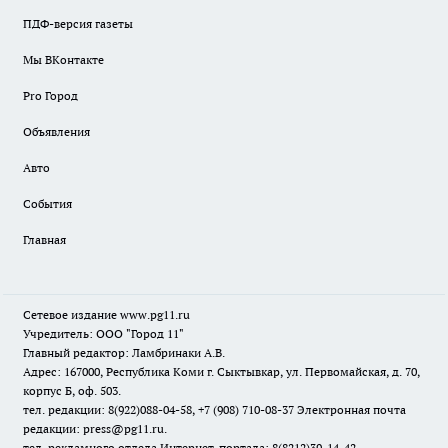
ПДФ-версия газеты
Мы ВКонтакте
Pro Город
Объявления
Авто
События
Главная
Сетевое издание www.pg11.ru
Учредитель: ООО "Город 11"
Главный редактор: Ламбринаки А.В.
Адрес: 167000, Республика Коми г. Сыктывкар, ул. Первомайская, д. 70,
корпус Б, оф. 503.
тел. редакции: 8(922)088-04-58, +7 (908) 710-08-37
Электронная почта
редакции: press@pg11.ru
.
тел. рекламного отдела Интернет-портала: 8(8212)39-14-42,