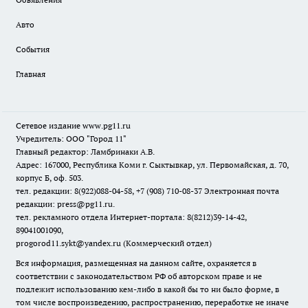
Авто
События
Главная
Сетевое издание www.pg11.ru
Учредитель: ООО "Город 11"
Главный редактор: Ламбринаки А.В.
Адрес: 167000, Республика Коми г. Сыктывкар, ул. Первомайская, д. 70,
корпус Б, оф. 503.
тел. редакции: 8(922)088-04-58, +7 (908) 710-08-37
Электронная почта
редакции: press@pg11.ru
.
тел. рекламного отдела Интернет-портала: 8(8212)39-14-42,
89041001090,
progorod11.sykt@yandex.ru
(Коммерческий отдел)
Вся информация, размещенная на данном сайте, охраняется в
соответствии с законодательством РФ об авторском праве и не
подлежит использованию кем-либо в какой бы то ни было форме, в
том числе воспроизведению, распространению, переработке не иначе