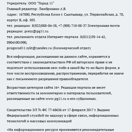
Учредитель: ООО "Город 11"
Главный редактор: Ламбринаки А.В.
Адрес: 167000, Республика Коми г. Сыктывкар, ул. Первомайская, д. 70,
корпус Б, оф. 503.
тел. редакции: 8(922)088-04-58, +7 (908) 710-08-37
Электронная почта
редакции: press@pg11.ru
.
тел. рекламного отдела Интернет-портала: 8(8212)39-14-42,
89041001090,
progorod11.sykt@yandex.ru
(Коммерческий отдел)
Вся информация, размещенная на данном сайте, охраняется в
соответствии с законодательством РФ об авторском праве и не
подлежит использованию кем-либо в какой бы то ни было форме, в
том числе воспроизведению, распространению, переработке не иначе
как с письменного разрешения правообладателя.
Возрастная категория сайта 16+. Редакция портала не несет
ответственности за комментарии и материалы пользователей,
размещенные на сайте www.pg11.ru и его субдоменах.
Свидетельство ЭЛ № ФС
77-68636
от 17 февраля 2017 г. Выдано
Федеральной службой по надзору в сфере связи, информационных
технологий и массовых коммуникаций
«На информационном ресурсе применяются рекомендательные