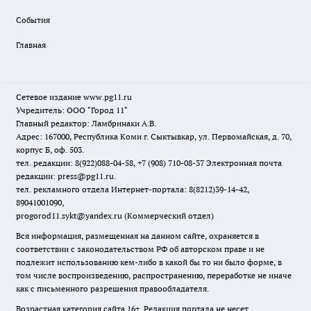
События
Главная
Сетевое издание www.pg11.ru
Учредитель: ООО "Город 11"
Главный редактор: Ламбринаки А.В.
Адрес: 167000, Республика Коми г. Сыктывкар, ул. Первомайская, д. 70,
корпус Б, оф. 503.
тел. редакции: 8(922)088-04-58, +7 (908) 710-08-37
Электронная почта
редакции: press@pg11.ru
.
тел. рекламного отдела Интернет-портала: 8(8212)39-14-42,
89041001090,
progorod11.sykt@yandex.ru
(Коммерческий отдел)
Вся информация, размещенная на данном сайте, охраняется в
соответствии с законодательством РФ об авторском праве и не
подлежит использованию кем-либо в какой бы то ни было форме, в
том числе воспроизведению, распространению, переработке не иначе
как с письменного разрешения правообладателя.
Возрастная категория сайта 16+. Редакция портала не несет