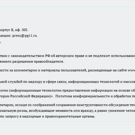
орпус Б, оф. 503.
акции: press@pg11.ru
.
,
твии с законодательством РФ об авторском праве и не подлежит использовани
менного разрешения правообладателя.
нности за комментарии и материалы пользователей, размещенные на сайте www.
льной службой по надзору в сфере связи, информационных технологий и масс
гии (информационные технологии предоставления информации на основе сбор
итории Российской Федерации)».
Политика конфиденциальности и обработки п
нтарии, исходя из соображений сохранения конструктивности обсуждения тем 
альную рознь, возбуждающие ненависть или вражду, а равно унижение челове
 по запросу в надзорные и правоохранительные органы.