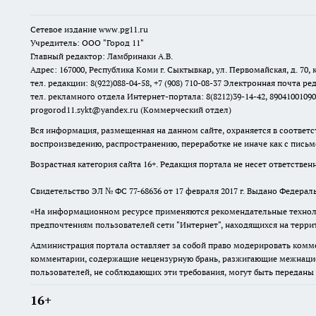
Сетевое издание www.pg11.ru
Учредитель: ООО "Город 11"
Главный редактор: Ламбринаки А.В.
Адрес: 167000, Республика Коми г. Сыктывкар, ул. Первомайская, д. 70, к
тел. редакции: 8(922)088-04-58, +7 (908) 710-08-37
Электронная почта ред
тел. рекламного отдела Интернет-портала: 8(8212)39-14-42, 89041001090
progorod11.sykt@yandex.ru
(Коммерческий отдел)
Вся информация, размещенная на данном сайте, охраняется в соответс
воспроизведению, распространению, переработке не иначе как с пись
Возрастная категория сайта 16+. Редакция портала не несет ответстве
Свидетельство ЭЛ № ФС
77-68636
от 17 февраля 2017 г. Выдано Федера
«На информационном ресурсе применяются рекомендательные техноло
предпочтениям пользователей сети "Интернет", находящихся на терр
Администрация портала оставляет за собой право модерировать комме
комментарии, содержащие нецензурную брань, разжигающие межнацион
пользователей, не соблюдающих эти требования, могут быть переданы
16+