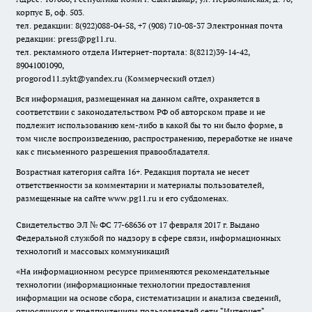
корпус Б, оф. 503.
тел. редакции: 8(922)088-04-58, +7 (908) 710-08-37
Электронная почта
редакции: press@pg11.ru
.
тел. рекламного отдела Интернет-портала: 8(8212)39-14-42,
89041001090,
progorod11.sykt@yandex.ru
(Коммерческий отдел)
Вся информация, размещенная на данном сайте, охраняется в
соответствии с законодательством РФ об авторском праве и не
подлежит использованию кем-либо в какой бы то ни было форме, в
том числе воспроизведению, распространению, переработке не иначе
как с письменного разрешения правообладателя.
Возрастная категория сайта 16+. Редакция портала не несет
ответственности за комментарии и материалы пользователей,
размещенные на сайте www.pg11.ru и его субдоменах.
Свидетельство ЭЛ № ФС
77-68636
от 17 февраля 2017 г. Выдано
Федеральной службой по надзору в сфере связи, информационных
технологий и массовых коммуникаций
«На информационном ресурсе применяются рекомендательные
технологии (информационные технологии предоставления
информации на основе сбора, систематизации и анализа сведений,
относящихся к предпочтениям пользователей сети "Интернет",