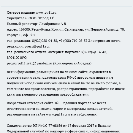
Сетевое издание www.pg11.ru
Учредитель: ООО "Город 11"
Главный редактор: Ламбринаки А.В.
Адрес: 167000, Республика Коми г. Сыктывкар, ул. Первомайская, д. 70,
корпус Б, оф. 503.
тел. редакции: 8(922)088-04-58, +7 (908) 710-08-37
Электронная почта
редакции: press@pg11.ru
.
тел. рекламного отдела Интернет-портала: 8(8212)39-14-42,
89041001090,
progorod11.sykt@yandex.ru
(Коммерческий отдел)
Вся информация, размещенная на данном сайте, охраняется в
соответствии с законодательством РФ об авторском праве и не
подлежит использованию кем-либо в какой бы то ни было форме, в
том числе воспроизведению, распространению, переработке не иначе
как с письменного разрешения правообладателя.
Возрастная категория сайта 16+. Редакция портала не несет
ответственности за комментарии и материалы пользователей,
размещенные на сайте www.pg11.ru и его субдоменах.
Свидетельство ЭЛ № ФС
77-68636
от 17 февраля 2017 г. Выдано
Федеральной службой по надзору в сфере связи, информационных