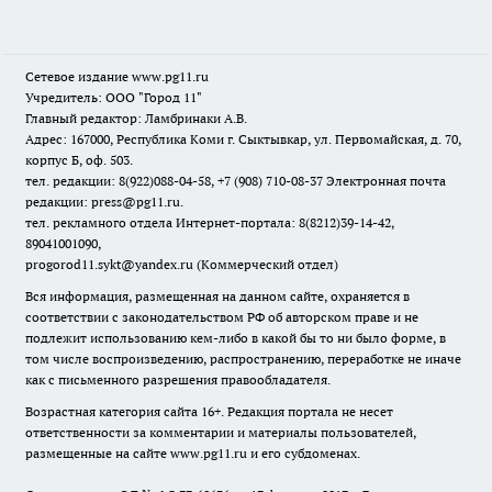
Сетевое издание www.pg11.ru
Учредитель: ООО "Город 11"
Главный редактор: Ламбринаки А.В.
Адрес: 167000, Республика Коми г. Сыктывкар, ул. Первомайская, д. 70,
корпус Б, оф. 503.
тел. редакции: 8(922)088-04-58, +7 (908) 710-08-37
Электронная почта
редакции: press@pg11.ru
.
тел. рекламного отдела Интернет-портала: 8(8212)39-14-42,
89041001090,
progorod11.sykt@yandex.ru
(Коммерческий отдел)
Вся информация, размещенная на данном сайте, охраняется в
соответствии с законодательством РФ об авторском праве и не
подлежит использованию кем-либо в какой бы то ни было форме, в
том числе воспроизведению, распространению, переработке не иначе
как с письменного разрешения правообладателя.
Возрастная категория сайта 16+. Редакция портала не несет
ответственности за комментарии и материалы пользователей,
размещенные на сайте www.pg11.ru и его субдоменах.