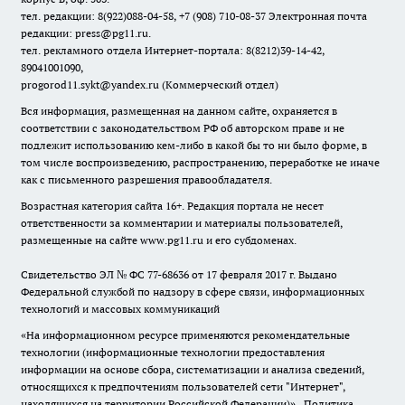
тел. редакции: 8(922)088-04-58, +7 (908) 710-08-37
Электронная почта
редакции: press@pg11.ru
.
тел. рекламного отдела Интернет-портала: 8(8212)39-14-42,
89041001090,
progorod11.sykt@yandex.ru
(Коммерческий отдел)
Вся информация, размещенная на данном сайте, охраняется в
соответствии с законодательством РФ об авторском праве и не
подлежит использованию кем-либо в какой бы то ни было форме, в
том числе воспроизведению, распространению, переработке не иначе
как с письменного разрешения правообладателя.
Возрастная категория сайта 16+. Редакция портала не несет
ответственности за комментарии и материалы пользователей,
размещенные на сайте www.pg11.ru и его субдоменах.
Свидетельство ЭЛ № ФС
77-68636
от 17 февраля 2017 г. Выдано
Федеральной службой по надзору в сфере связи, информационных
технологий и массовых коммуникаций
«На информационном ресурсе применяются рекомендательные
технологии (информационные технологии предоставления
информации на основе сбора, систематизации и анализа сведений,
относящихся к предпочтениям пользователей сети "Интернет",
находящихся на территории Российской Федерации)».
Политика