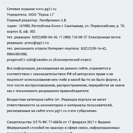
Сетевое издание www.pg11.ru
Учредитель: ООО "Город 11"
Главный редактор: Ламбринаки А.В.
Адрес: 167000, Республика Коми г. Сыктывкар, ул. Первомайская, д. 70,
корпус Б, оф. 503.
тел. редакции: 8(922)088-04-58, +7 (908) 710-08-37
Электронная почта
редакции: press@pg11.ru
.
тел. рекламного отдела Интернет-портала: 8(8212)39-14-42,
89041001090,
progorod11.sykt@yandex.ru
(Коммерческий отдел)
Вся информация, размещенная на данном сайте, охраняется в
соответствии с законодательством РФ об авторском праве и не
подлежит использованию кем-либо в какой бы то ни было форме, в
том числе воспроизведению, распространению, переработке не иначе
как с письменного разрешения правообладателя.
Возрастная категория сайта 16+. Редакция портала не несет
ответственности за комментарии и материалы пользователей,
размещенные на сайте www.pg11.ru и его субдоменах.
Свидетельство ЭЛ № ФС
77-68636
от 17 февраля 2017 г. Выдано
Федеральной службой по надзору в сфере связи, информационных