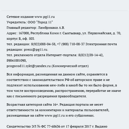
Сетевое издание www.pg11.ru
Учредитель: ООО "Город 11"
Главный редактор: Ламбринаки А.В.
Адрес: 167000, Республика Коми г. Сыктывкар, ул. Первомайская, д. 70,
корпус Б, оф. 503.
тел. редакции: 8(922)088-04-58, +7 (908) 710-08-37
Электронная почта
редакции: press@pg11.ru
.
тел. рекламного отдела Интернет-портала: 8(8212)39-14-42,
89041001090,
progorod11.sykt@yandex.ru
(Коммерческий отдел)
Вся информация, размещенная на данном сайте, охраняется в
соответствии с законодательством РФ об авторском праве и не
подлежит использованию кем-либо в какой бы то ни было форме, в
том числе воспроизведению, распространению, переработке не иначе
как с письменного разрешения правообладателя.
Возрастная категория сайта 16+. Редакция портала не несет
ответственности за комментарии и материалы пользователей,
размещенные на сайте www.pg11.ru и его субдоменах.
Свидетельство ЭЛ № ФС
77-68636
от 17 февраля 2017 г. Выдано