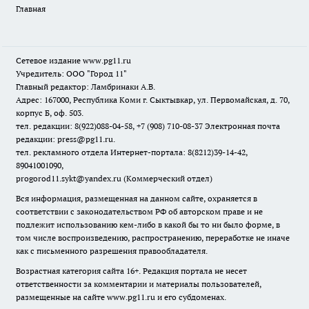
Главная
Сетевое издание www.pg11.ru
Учредитель: ООО "Город 11"
Главный редактор: Ламбринаки А.В.
Адрес: 167000, Республика Коми г. Сыктывкар, ул. Первомайская, д. 70,
корпус Б, оф. 503.
тел. редакции: 8(922)088-04-58, +7 (908) 710-08-37
Электронная почта
редакции: press@pg11.ru
.
тел. рекламного отдела Интернет-портала: 8(8212)39-14-42,
89041001090,
progorod11.sykt@yandex.ru
(Коммерческий отдел)
Вся информация, размещенная на данном сайте, охраняется в
соответствии с законодательством РФ об авторском праве и не
подлежит использованию кем-либо в какой бы то ни было форме, в
том числе воспроизведению, распространению, переработке не иначе
как с письменного разрешения правообладателя.
Возрастная категория сайта 16+. Редакция портала не несет
ответственности за комментарии и материалы пользователей,
размещенные на сайте www.pg11.ru и его субдоменах.