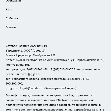
Объявления
Авто
События
Главная
Сетевое издание www.pg11.ru
Учредитель: ООО "Город 11"
Главный редактор: Ламбринаки А.В.
Адрес: 167000, Республика Коми г. Сыктывкар, ул. Первомайская, д. 70,
корпус Б, оф. 503.
тел. редакции: 8(922)088-04-58, +7 (908) 710-08-37
Электронная почта
редакции: press@pg11.ru
.
тел. рекламного отдела Интернет-портала: 8(8212)39-14-42,
89041001090,
progorod11.sykt@yandex.ru
(Коммерческий отдел)
Вся информация, размещенная на данном сайте, охраняется в
соответствии с законодательством РФ об авторском праве и не
подлежит использованию кем-либо в какой бы то ни было форме, в
том числе воспроизведению, распространению, переработке не иначе