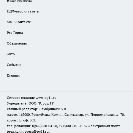
Наши грамоты
ПДФ-версия газеты
Мы ВКонтакте
Pro Город
Объявления
Авто
События
Главная
Сетевое издание www.pg11.ru
Учредитель: ООО "Город 11"
Главный редактор: Ламбринаки А.В.
Адрес: 167000, Республика Коми г. Сыктывкар, ул. Первомайская, д. 70,
корпус Б, оф. 503.
тел. редакции: 8(922)088-04-58, +7 (908) 710-08-37
Электронная почта
редакции: press@pg11.ru
.