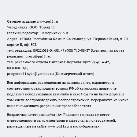
Сетевое издание www.pg11.ru
Учредитель: ООО "Город 11"
Главный редактор: Ламбринаки А.В.
Адрес: 167000, Республика Коми г. Сыктывкар, ул. Первомайская, д. 70,
корпус Б, оф. 503.
тел. редакции: 8(922)088-04-58, +7 (908) 710-08-37
Электронная почта
редакции: press@pg11.ru
.
тел. рекламного отдела Интернет-портала: 8(8212)39-14-42,
89041001090,
progorod11.sykt@yandex.ru
(Коммерческий отдел)
Вся информация, размещенная на данном сайте, охраняется в
соответствии с законодательством РФ об авторском праве и не
подлежит использованию кем-либо в какой бы то ни было форме, в
том числе воспроизведению, распространению, переработке не иначе
как с письменного разрешения правообладателя.
Возрастная категория сайта 16+. Редакция портала не несет
ответственности за комментарии и материалы пользователей,
размещенные на сайте www.pg11.ru и его субдоменах.