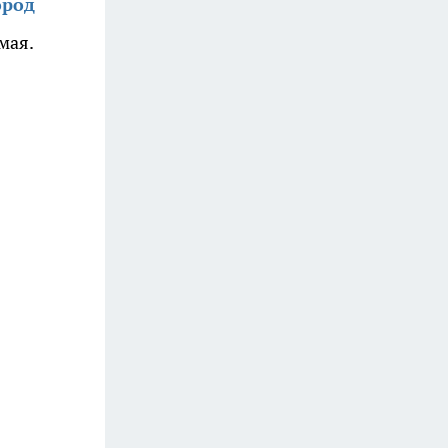
ород
мая.