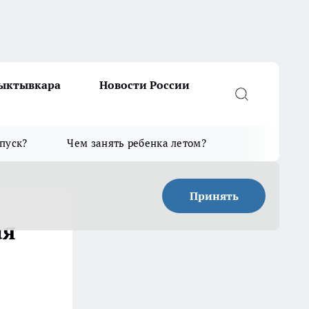
Сыктывкара
Новости России
тпуск?
Чем занять ребенка летом?
Принять
ая