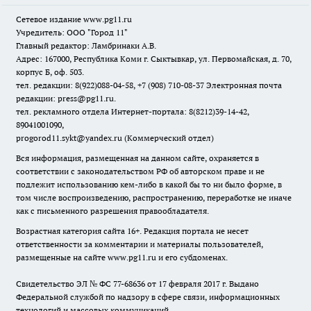
Сетевое издание www.pg11.ru
Учредитель: ООО "Город 11"
Главный редактор: Ламбринаки А.В.
Адрес: 167000, Республика Коми г. Сыктывкар, ул. Первомайская, д. 70,
корпус Б, оф. 503.
тел. редакции: 8(922)088-04-58, +7 (908) 710-08-37
Электронная почта
редакции: press@pg11.ru
.
тел. рекламного отдела Интернет-портала: 8(8212)39-14-42,
89041001090,
progorod11.sykt@yandex.ru
(Коммерческий отдел)
Вся информация, размещенная на данном сайте, охраняется в
соответствии с законодательством РФ об авторском праве и не
подлежит использованию кем-либо в какой бы то ни было форме, в
том числе воспроизведению, распространению, переработке не иначе
как с письменного разрешения правообладателя.
Возрастная категория сайта 16+. Редакция портала не несет
ответственности за комментарии и материалы пользователей,
размещенные на сайте www.pg11.ru и его субдоменах.
Свидетельство ЭЛ № ФС
77-68636
от 17 февраля 2017 г. Выдано
Федеральной службой по надзору в сфере связи, информационных
технологий и массовых коммуникаций