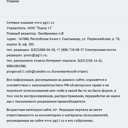
Главная
Сетевое издание www.pg11.ru
Учредитель: ООО "Город 11"
Главный редактор: Ламбринаки А.В.
Адрес: 167000, Республика Коми г. Сыктывкар, ул. Первомайская, д. 70,
корпус Б, оф. 503.
тел. редакции: 8(922)088-04-58, +7 (908) 710-08-37
Электронная почта
редакции: press@pg11.ru
.
тел. рекламного отдела Интернет-портала: 8(8212)39-14-42,
89041001090,
progorod11.sykt@yandex.ru
(Коммерческий отдел)
Вся информация, размещенная на данном сайте, охраняется в
соответствии с законодательством РФ об авторском праве и не
подлежит использованию кем-либо в какой бы то ни было форме, в
том числе воспроизведению, распространению, переработке не иначе
как с письменного разрешения правообладателя.
Возрастная категория сайта 16+. Редакция портала не несет
ответственности за комментарии и материалы пользователей,
размещенные на сайте www.pg11.ru и его субдоменах.