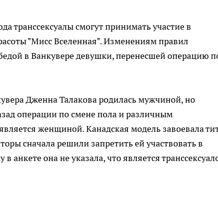
 года транссексуалы смогут принимать участие в
асоты "Мисс Вселенная". Изменениям правил
бедой в Ванкувере девушки, перенесшей операцию п
кувера Дженна Талакова родилась мужчиной, но
азад операции по смене пола и различным
является женщиной. Канадская модель завоевала ти
аторы сначала решили запретить ей участвовать в
в анкете она не указала, что является транссексуал