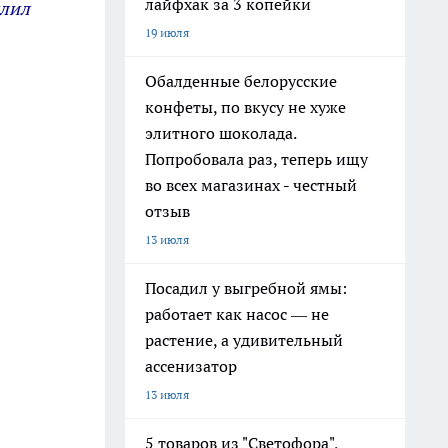
лайфхак за 3 копейки
длил
19 июля
Обалденные белорусские
конфеты, по вкусу не хуже
элитного шоколада.
Попробовала раз, теперь ищу
во всех магазинах - честный
отзыв
13 июля
Посадил у выгребной ямы:
работает как насос — не
растение, а удивительный
ассенизатор
13 июля
5 товаров из "Светофора",