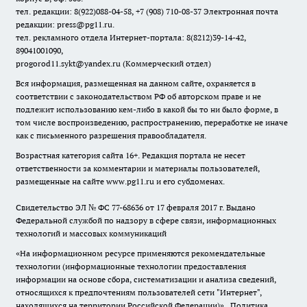
тел. редакции: 8(922)088-04-58, +7 (908) 710-08-37
Электронная почта
редакции: press@pg11.ru
.
тел. рекламного отдела Интернет-портала: 8(8212)39-14-42,
89041001090,
progorod11.sykt@yandex.ru
(Коммерческий отдел)
Вся информация, размещенная на данном сайте, охраняется в
соответствии с законодательством РФ об авторском праве и не
подлежит использованию кем-либо в какой бы то ни было форме, в
том числе воспроизведению, распространению, переработке не иначе
как с письменного разрешения правообладателя.
Возрастная категория сайта 16+. Редакция портала не несет
ответственности за комментарии и материалы пользователей,
размещенные на сайте www.pg11.ru и его субдоменах.
Свидетельство ЭЛ № ФС
77-68636
от 17 февраля 2017 г. Выдано
Федеральной службой по надзору в сфере связи, информационных
технологий и массовых коммуникаций
«На информационном ресурсе применяются рекомендательные
технологии (информационные технологии предоставления
информации на основе сбора, систематизации и анализа сведений,
относящихся к предпочтениям пользователей сети "Интернет",
находящихся на территории Российской Федерации)».
Политика