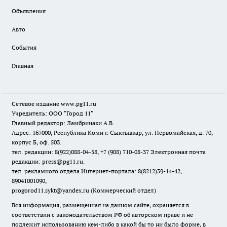
Объявления
Авто
События
Главная
Сетевое издание www.pg11.ru
Учредитель: ООО "Город 11"
Главный редактор: Ламбринаки А.В.
Адрес: 167000, Республика Коми г. Сыктывкар, ул. Первомайская, д. 70,
корпус Б, оф. 503.
тел. редакции: 8(922)088-04-58, +7 (908) 710-08-37
Электронная почта
редакции: press@pg11.ru
.
тел. рекламного отдела Интернет-портала: 8(8212)39-14-42,
89041001090,
progorod11.sykt@yandex.ru
(Коммерческий отдел)
Вся информация, размещенная на данном сайте, охраняется в
соответствии с законодательством РФ об авторском праве и не
подлежит использованию кем-либо в какой бы то ни было форме, в