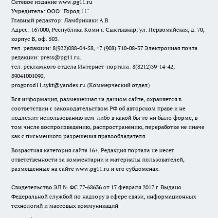
Сетевое издание www.pg11.ru
Учредитель: ООО "Город 11"
Главный редактор: Ламбринаки А.В.
Адрес: 167000, Республика Коми г. Сыктывкар, ул. Первомайская, д. 70,
корпус Б, оф. 503.
тел. редакции: 8(922)088-04-58, +7 (908) 710-08-37
Электронная почта
редакции: press@pg11.ru
.
тел. рекламного отдела Интернет-портала: 8(8212)39-14-42,
89041001090,
progorod11.sykt@yandex.ru
(Коммерческий отдел)
Вся информация, размещенная на данном сайте, охраняется в
соответствии с законодательством РФ об авторском праве и не
подлежит использованию кем-либо в какой бы то ни было форме, в
том числе воспроизведению, распространению, переработке не иначе
как с письменного разрешения правообладателя.
Возрастная категория сайта 16+. Редакция портала не несет
ответственности за комментарии и материалы пользователей,
размещенные на сайте www.pg11.ru и его субдоменах.
Свидетельство ЭЛ № ФС
77-68636
от 17 февраля 2017 г. Выдано
Федеральной службой по надзору в сфере связи, информационных
технологий и массовых коммуникаций