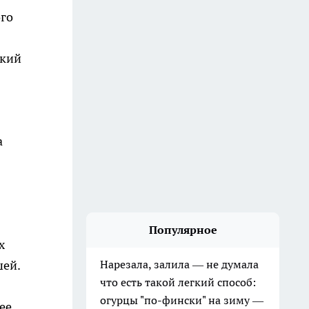
го
окий
а
Популярное
х
шей.
Нарезала, залила — не думала
что есть такой легкий способ:
огурцы "по-фински" на зиму —
ее