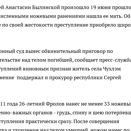
ей Анастасии Былинской произошло 19 июня прошло
очисленными ножевыми ранениями нашла ее мать. Об
е по своей жестокости преступление приобрело шир
онный суд вынес обвинительный приговор по
тельстве над телом погибшей, сообщает пресс-служб
туплений виновным признан житель села Чухлэм
инение поддержал и прокурор республики Сергей
011 года 26-летний Фролов нанес не менее 33 ножевы
нно-важных органов - грудь, спину и шею потерпев
ступления практически сразу. После совершения
тва и глумления над телом умершей, ножом нанес по 