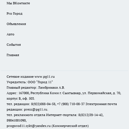
Мы ВКонтакте
Pro Город
Объявления
Авто
События
Главная
Сетевое издание www.pg11.ru
Учредитель: ООО "Город 11"
Главный редактор: Ламбринаки А.В.
Адрес: 167000, Республика Коми г. Сыктывкар, ул. Первомайская, д. 70,
корпус Б, оф. 503.
тел. редакции: 8(922)088-04-58, +7 (908) 710-08-37
Электронная почта
редакции: press@pg11.ru
.
тел. рекламного отдела Интернет-портала: 8(8212)39-14-42,
89041001090,
progorod11.sykt@yandex.ru
(Коммерческий отдел)