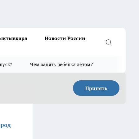
Сыктывкара
Новости России
тпуск?
Чем занять ребенка летом?
Принять
ород