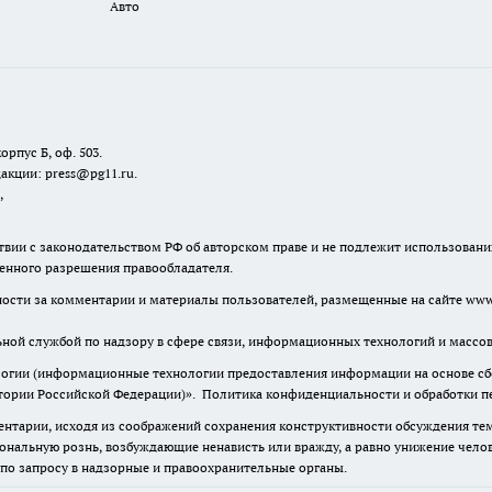
Авто
орпус Б, оф. 503.
акции: press@pg11.ru
.
,
твии с законодательством РФ об авторском праве и не подлежит использовани
менного разрешения правообладателя.
нности за комментарии и материалы пользователей, размещенные на сайте www.
льной службой по надзору в сфере связи, информационных технологий и масс
гии (информационные технологии предоставления информации на основе сбор
итории Российской Федерации)».
Политика конфиденциальности и обработки п
нтарии, исходя из соображений сохранения конструктивности обсуждения тем 
альную рознь, возбуждающие ненависть или вражду, а равно унижение челове
 по запросу в надзорные и правоохранительные органы.