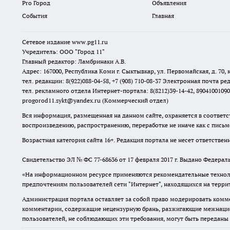
Pro Город
Объявления
События
Главная
Сетевое издание www.pg11.ru
Учредитель: ООО "Город 11"
Главный редактор: Ламбринаки А.В.
Адрес: 167000, Республика Коми г. Сыктывкар, ул. Первомайская, д. 70, к
тел. редакции: 8(922)088-04-58, +7 (908) 710-08-37
Электронная почта ред
тел. рекламного отдела Интернет-портала: 8(8212)39-14-42, 89041001090
progorod11.sykt@yandex.ru
(Коммерческий отдел)
Вся информация, размещенная на данном сайте, охраняется в соответс
воспроизведению, распространению, переработке не иначе как с пись
Возрастная категория сайта 16+. Редакция портала не несет ответстве
Свидетельство ЭЛ № ФС
77-68636
от 17 февраля 2017 г. Выдано Федера
«На информационном ресурсе применяются рекомендательные техноло
предпочтениям пользователей сети "Интернет", находящихся на терр
Администрация портала оставляет за собой право модерировать комме
комментарии, содержащие нецензурную брань, разжигающие межнацион
пользователей, не соблюдающих эти требования, могут быть переданы