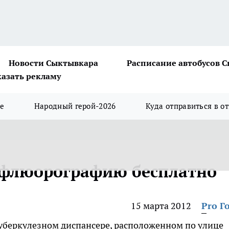
Новости Сыктывкара
Расписание автобусов 
казать рекламу
ше
Народный герой-2026
Куда отправиться в о
 флюорографию бесплатно
15 марта 2012
Pro Г
уберкулезном диспансере, расположенном по улице