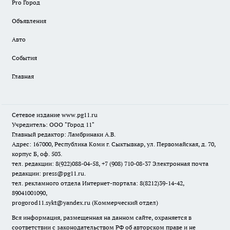
Pro Город
Объявления
Авто
События
Главная
Сетевое издание www.pg11.ru
Учредитель: ООО "Город 11"
Главный редактор: Ламбринаки А.В.
Адрес: 167000, Республика Коми г. Сыктывкар, ул. Первомайская, д. 70,
корпус Б, оф. 503.
тел. редакции: 8(922)088-04-58, +7 (908) 710-08-37
Электронная почта
редакции: press@pg11.ru
.
тел. рекламного отдела Интернет-портала: 8(8212)39-14-42,
89041001090,
progorod11.sykt@yandex.ru
(Коммерческий отдел)
Вся информация, размещенная на данном сайте, охраняется в
соответствии с законодательством РФ об авторском праве и не