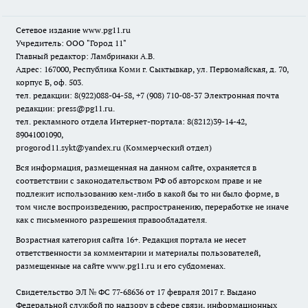
Сетевое издание www.pg11.ru
Учредитель: ООО "Город 11"
Главный редактор: Ламбринаки А.В.
Адрес: 167000, Республика Коми г. Сыктывкар, ул. Первомайская, д. 70,
корпус Б, оф. 503.
тел. редакции: 8(922)088-04-58, +7 (908) 710-08-37
Электронная почта
редакции: press@pg11.ru
.
тел. рекламного отдела Интернет-портала: 8(8212)39-14-42,
89041001090,
progorod11.sykt@yandex.ru
(Коммерческий отдел)
Вся информация, размещенная на данном сайте, охраняется в
соответствии с законодательством РФ об авторском праве и не
подлежит использованию кем-либо в какой бы то ни было форме, в
том числе воспроизведению, распространению, переработке не иначе
как с письменного разрешения правообладателя.
Возрастная категория сайта 16+. Редакция портала не несет
ответственности за комментарии и материалы пользователей,
размещенные на сайте www.pg11.ru и его субдоменах.
Свидетельство ЭЛ № ФС
77-68636
от 17 февраля 2017 г. Выдано
Федеральной службой по надзору в сфере связи, информационных