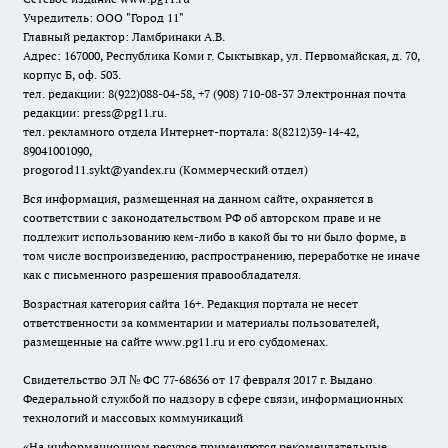
Учредитель: ООО "Город 11"
Главный редактор: Ламбринаки А.В.
Адрес: 167000, Республика Коми г. Сыктывкар, ул. Первомайская, д. 70,
корпус Б, оф. 503.
тел. редакции: 8(922)088-04-58, +7 (908) 710-08-37
Электронная почта
редакции: press@pg11.ru
.
тел. рекламного отдела Интернет-портала: 8(8212)39-14-42,
89041001090,
progorod11.sykt@yandex.ru
(Коммерческий отдел)
Вся информация, размещенная на данном сайте, охраняется в
соответствии с законодательством РФ об авторском праве и не
подлежит использованию кем-либо в какой бы то ни было форме, в
том числе воспроизведению, распространению, переработке не иначе
как с письменного разрешения правообладателя.
Возрастная категория сайта 16+. Редакция портала не несет
ответственности за комментарии и материалы пользователей,
размещенные на сайте www.pg11.ru и его субдоменах.
Свидетельство ЭЛ № ФС
77-68636
от 17 февраля 2017 г. Выдано
Федеральной службой по надзору в сфере связи, информационных
технологий и массовых коммуникаций
«На информационном ресурсе применяются рекомендательные