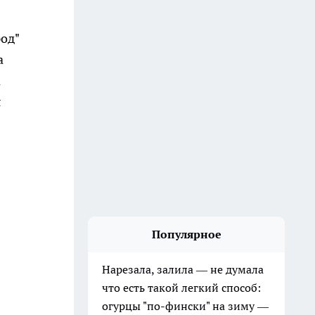
од"
а
а
я
Популярное
Нарезала, залила — не думала
что есть такой легкий способ:
огурцы "по-фински" на зиму —