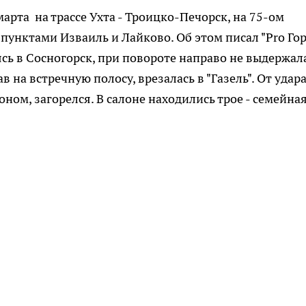
рта на трассе Ухта - Троицко-Печорск, на 75-ом
пунктами Изваиль и Лайково. Об этом писал "Pro Гор
сь в Сосногорск, при повороте направо не выдержал
 на встречную полосу, врезалась в "Газель". От удар
ном, загорелся. В салоне находились трое - семейна