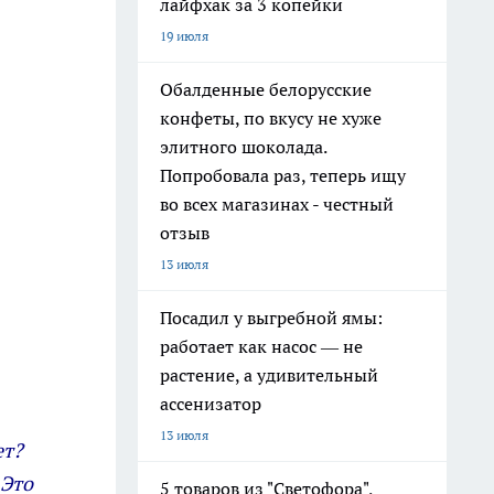
лайфхак за 3 копейки
19 июля
Обалденные белорусские
конфеты, по вкусу не хуже
элитного шоколада.
Попробовала раз, теперь ищу
во всех магазинах - честный
отзыв
13 июля
Посадил у выгребной ямы:
работает как насос — не
растение, а удивительный
ассенизатор
13 июля
ет?
 Это
5 товаров из "Светофора",