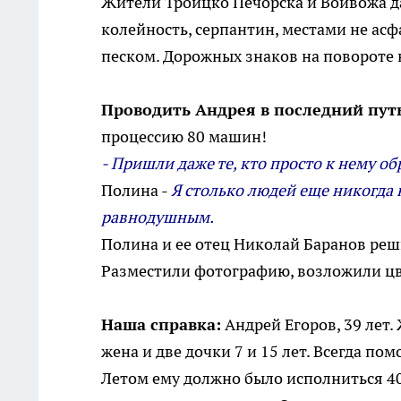
Жители Троицко Печорска и Войвожа да
колейность, серпантин, местами не асф
песком. Дорожных знаков на повороте н
Проводить Андрея в последний пут
процессию 80 машин!
- Пришли даже те, кто просто к нему 
Полина -
Я столько людей еще никогда н
равнодушным.
Полина и ее отец Николай Баранов реши
Разместили фотографию, возложили цве
Наша справка:
Андрей Егоров, 39 лет
жена и две дочки 7 и 15 лет. Всегда п
Летом ему должно было исполниться 40