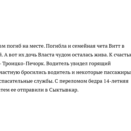
м погиб на месте. Погибла и семейная чета Витт в
. А вот их дочь Власта чудом осталась жива. К счасть
- Троицко-Печорк. Водитель увидел горящий
счастную бросились водитель и некоторые пассажиры
 спасательные службы. С переломом бедра 14-летняя
атем ее отправили в Сыктывкар.