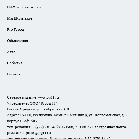
ПДФ-версия газеты
Мы ВКонтакте
Pro Город
Объявления
Авто
События
Главная
Сетевое издание www.pg11.ru
Учредитель: ООО "Город 11"
Главный редактор: Ламбринаки А.В.
Адрес: 167000, Республика Коми г. Сыктывкар, ул. Первомайская, д. 70,
корпус Б, оф. 503.
тел. редакции: 8(922)088-04-58, +7 (908) 710-08-37
Электронная почта
редакции: press@pg11.ru
.
тел. рекламного отдела Интернет-портала: 8(8212)39-14-42,