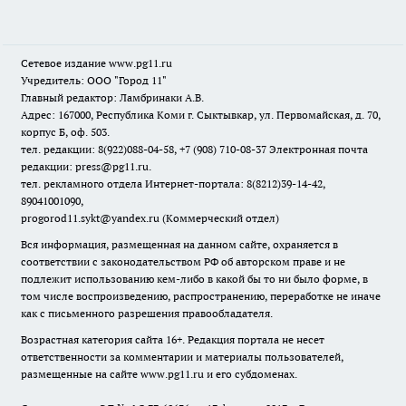
Сетевое издание www.pg11.ru
Учредитель: ООО "Город 11"
Главный редактор: Ламбринаки А.В.
Адрес: 167000, Республика Коми г. Сыктывкар, ул. Первомайская, д. 70,
корпус Б, оф. 503.
тел. редакции: 8(922)088-04-58, +7 (908) 710-08-37
Электронная почта
редакции: press@pg11.ru
.
тел. рекламного отдела Интернет-портала: 8(8212)39-14-42,
89041001090,
progorod11.sykt@yandex.ru
(Коммерческий отдел)
Вся информация, размещенная на данном сайте, охраняется в
соответствии с законодательством РФ об авторском праве и не
подлежит использованию кем-либо в какой бы то ни было форме, в
том числе воспроизведению, распространению, переработке не иначе
как с письменного разрешения правообладателя.
Возрастная категория сайта 16+. Редакция портала не несет
ответственности за комментарии и материалы пользователей,
размещенные на сайте www.pg11.ru и его субдоменах.