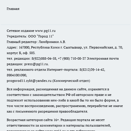
Главная
Сетевое издание www.pg11.ru
Учредитель: ООО "Город 11"
Главный редактор: Ламбринаки А.В.
Адрес: 167000, Республика Коми г. Сыктывкар, ул. Первомайская, д. 70,
корпус Б, оф. 503.
тел. редакции: 8(922)088-04-58, +7 (908) 710-08-37
Электронная почта
редакции: press@pg11.ru
.
тел. рекламного отдела Интернет-портала: 8(8212)39-14-42,
89041001090,
progorod11.sykt@yandex.ru
(Коммерческий отдел)
Вся информация, размещенная на данном сайте, охраняется в
соответствии с законодательством РФ об авторском праве и не
подлежит использованию кем-либо в какой бы то ни было форме, в
том числе воспроизведению, распространению, переработке не иначе
как с письменного разрешения правообладателя.
Возрастная категория сайта 16+. Редакция портала не несет
ответственности за комментарии и материалы пользователей,
размещенные на сайте www.pg11.ru и его субдоменах.