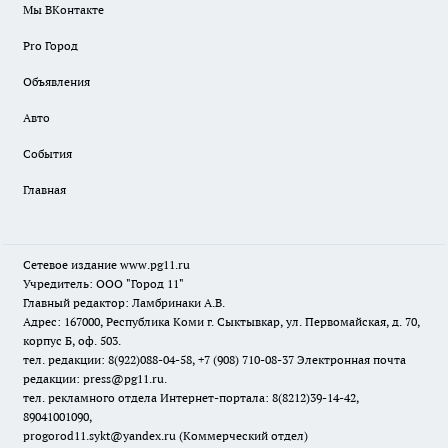
Мы ВКонтакте
Pro Город
Объявления
Авто
События
Главная
Сетевое издание www.pg11.ru
Учредитель: ООО "Город 11"
Главный редактор: Ламбринаки А.В.
Адрес: 167000, Республика Коми г. Сыктывкар, ул. Первомайская, д. 70,
корпус Б, оф. 503.
тел. редакции: 8(922)088-04-58, +7 (908) 710-08-37
Электронная почта
редакции: press@pg11.ru
.
тел. рекламного отдела Интернет-портала: 8(8212)39-14-42,
89041001090,
progorod11.sykt@yandex.ru
(Коммерческий отдел)