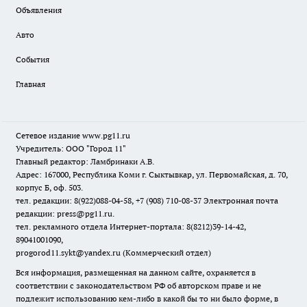
Объявления
Авто
События
Главная
Сетевое издание www.pg11.ru
Учредитель: ООО "Город 11"
Главный редактор: Ламбринаки А.В.
Адрес: 167000, Республика Коми г. Сыктывкар, ул. Первомайская, д. 70,
корпус Б, оф. 503.
тел. редакции: 8(922)088-04-58, +7 (908) 710-08-37
Электронная почта
редакции: press@pg11.ru
.
тел. рекламного отдела Интернет-портала: 8(8212)39-14-42,
89041001090,
progorod11.sykt@yandex.ru
(Коммерческий отдел)
Вся информация, размещенная на данном сайте, охраняется в
соответствии с законодательством РФ об авторском праве и не
подлежит использованию кем-либо в какой бы то ни было форме, в