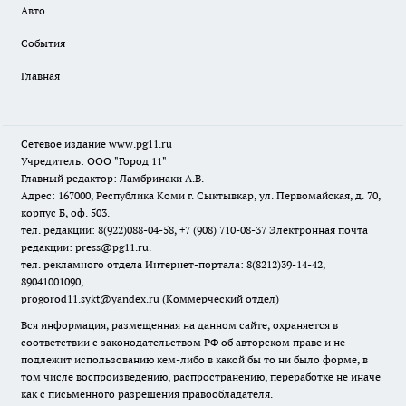
Авто
События
Главная
Сетевое издание www.pg11.ru
Учредитель: ООО "Город 11"
Главный редактор: Ламбринаки А.В.
Адрес: 167000, Республика Коми г. Сыктывкар, ул. Первомайская, д. 70,
корпус Б, оф. 503.
тел. редакции: 8(922)088-04-58, +7 (908) 710-08-37
Электронная почта
редакции: press@pg11.ru
.
тел. рекламного отдела Интернет-портала: 8(8212)39-14-42,
89041001090,
progorod11.sykt@yandex.ru
(Коммерческий отдел)
Вся информация, размещенная на данном сайте, охраняется в
соответствии с законодательством РФ об авторском праве и не
подлежит использованию кем-либо в какой бы то ни было форме, в
том числе воспроизведению, распространению, переработке не иначе
как с письменного разрешения правообладателя.