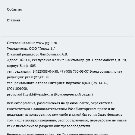
События
Главная
Сетевое издание www.pg11.ru
Учредитель: ООО "Город 11"
Главный редактор: Ламбринаки А.В.
Адрес: 167000, Республика Коми г. Сыктывкар, ул. Первомайская, д. 70,
корпус Б, оф. 503.
тел. редакции: 8(922)088-04-58, +7 (908) 710-08-37
Электронная почта
редакции: press@pg11.ru
.
тел. рекламного отдела Интернет-портала: 8(8212)39-14-42,
89041001090,
progorod11.sykt@yandex.ru
(Коммерческий отдел)
Вся информация, размещенная на данном сайте, охраняется в
соответствии с законодательством РФ об авторском праве и не
подлежит использованию кем-либо в какой бы то ни было форме, в
том числе воспроизведению, распространению, переработке не иначе
как с письменного разрешения правообладателя.
Возрастная категория сайта 16+. Редакция портала не несет