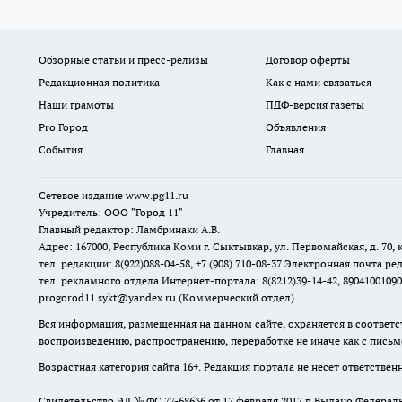
Обзорные статьи и пресс-релизы
Договор оферты
Редакционная политика
Как с нами связаться
Наши грамоты
ПДФ-версия газеты
Pro Город
Объявления
События
Главная
Сетевое издание www.pg11.ru
Учредитель: ООО "Город 11"
Главный редактор: Ламбринаки А.В.
Адрес: 167000, Республика Коми г. Сыктывкар, ул. Первомайская, д. 70, к
тел. редакции: 8(922)088-04-58, +7 (908) 710-08-37
Электронная почта ред
тел. рекламного отдела Интернет-портала: 8(8212)39-14-42, 89041001090
progorod11.sykt@yandex.ru
(Коммерческий отдел)
Вся информация, размещенная на данном сайте, охраняется в соответс
воспроизведению, распространению, переработке не иначе как с пись
Возрастная категория сайта 16+. Редакция портала не несет ответстве
Свидетельство ЭЛ № ФС
77-68636
от 17 февраля 2017 г. Выдано Федера