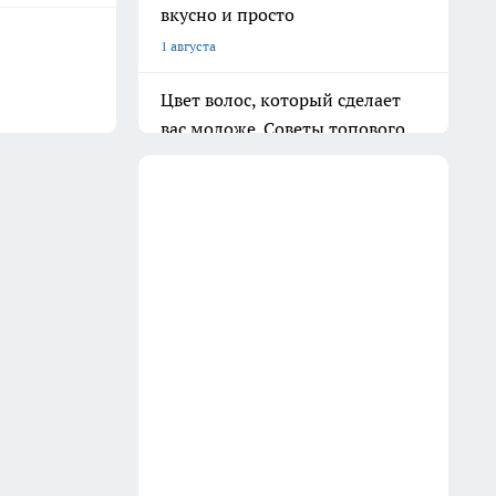
вкусно и просто
1 августа
Цвет волос, который сделает
вас моложе. Советы топового
колориста
13 июля