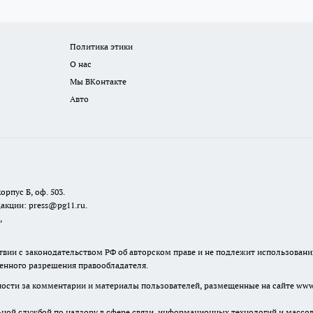
Политика этики
О нас
Мы ВКонтакте
Авто
орпус Б, оф. 503.
акции: press@pg11.ru
.
,
твии с законодательством РФ об авторском праве и не подлежит использовани
менного разрешения правообладателя.
нности за комментарии и материалы пользователей, размещенные на сайте www.
льной службой по надзору в сфере связи, информационных технологий и масс