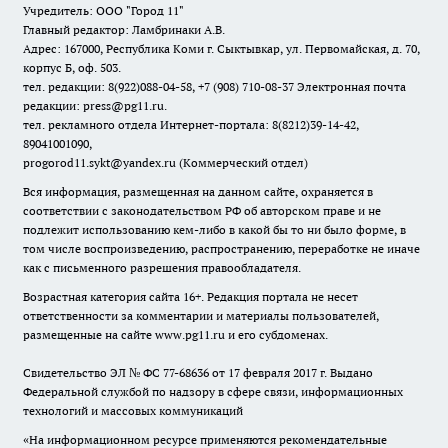
Учредитель: ООО "Город 11"
Главный редактор: Ламбринаки А.В.
Адрес: 167000, Республика Коми г. Сыктывкар, ул. Первомайская, д. 70,
корпус Б, оф. 503.
тел. редакции: 8(922)088-04-58, +7 (908) 710-08-37
Электронная почта
редакции: press@pg11.ru
.
тел. рекламного отдела Интернет-портала: 8(8212)39-14-42,
89041001090,
progorod11.sykt@yandex.ru
(Коммерческий отдел)
Вся информация, размещенная на данном сайте, охраняется в
соответствии с законодательством РФ об авторском праве и не
подлежит использованию кем-либо в какой бы то ни было форме, в
том числе воспроизведению, распространению, переработке не иначе
как с письменного разрешения правообладателя.
Возрастная категория сайта 16+. Редакция портала не несет
ответственности за комментарии и материалы пользователей,
размещенные на сайте www.pg11.ru и его субдоменах.
Свидетельство ЭЛ № ФС
77-68636
от 17 февраля 2017 г. Выдано
Федеральной службой по надзору в сфере связи, информационных
технологий и массовых коммуникаций
«На информационном ресурсе применяются рекомендательные