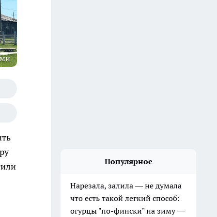
оми
ить
ру
Популярное
тили
Нарезала, залила — не думала
что есть такой легкий способ:
огурцы "по-фински" на зиму —