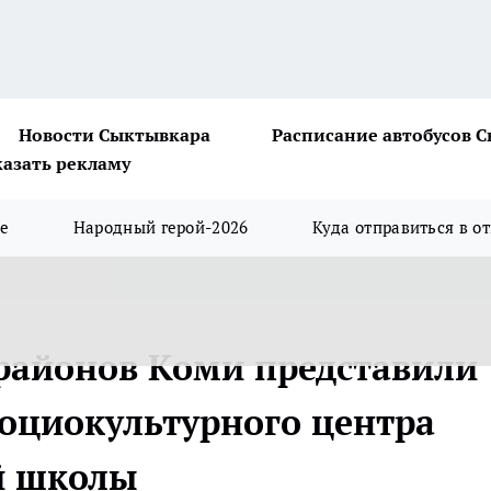
Новости Сыктывкара
Расписание автобусов 
казать рекламу
ше
Народный герой-2026
Куда отправиться в о
районов Коми представили
оциокультурного центра
й школы