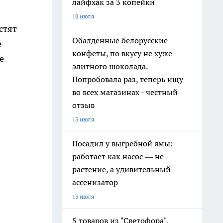
лайфхак за 3 копейки
19 июля
стят
Обалденные белорусские
е
конфеты, по вкусу не хуже
е
элитного шоколада.
Попробовала раз, теперь ищу
во всех магазинах - честный
отзыв
13 июля
Посадил у выгребной ямы:
работает как насос — не
растение, а удивительный
ассенизатор
13 июля
5 товаров из "Светофора",