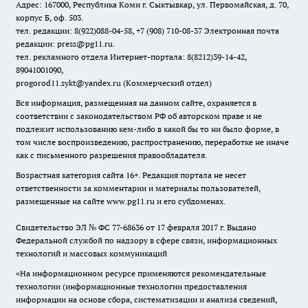
Адрес: 167000, Республика Коми г. Сыктывкар, ул. Первомайская, д. 70,
корпус Б, оф. 503.
тел. редакции: 8(922)088-04-58, +7 (908) 710-08-37
Электронная почта
редакции: press@pg11.ru
.
тел. рекламного отдела Интернет-портала: 8(8212)39-14-42,
89041001090,
progorod11.sykt@yandex.ru
(Коммерческий отдел)
Вся информация, размещенная на данном сайте, охраняется в
соответствии с законодательством РФ об авторском праве и не
подлежит использованию кем-либо в какой бы то ни было форме, в
том числе воспроизведению, распространению, переработке не иначе
как с письменного разрешения правообладателя.
Возрастная категория сайта 16+. Редакция портала не несет
ответственности за комментарии и материалы пользователей,
размещенные на сайте www.pg11.ru и его субдоменах.
Свидетельство ЭЛ № ФС
77-68636
от 17 февраля 2017 г. Выдано
Федеральной службой по надзору в сфере связи, информационных
технологий и массовых коммуникаций
«На информационном ресурсе применяются рекомендательные
технологии (информационные технологии предоставления
информации на основе сбора, систематизации и анализа сведений,