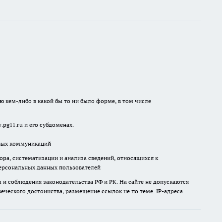
Цвет волос, который сделает
вас моложе. Советы топового
колориста
21 июля
5 оттенков лака, которые дарят
рукам молодость и
ухоженность
16 июля
"Вечно плоская макушка": 7
решений для объёмной
шевелюры
21 июля
Что русским туристам нельзя
делать в Абхазии, чтобы не