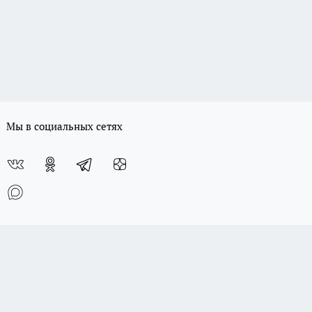
откуда берется такая дешевая
одежда и мой список - что
никогда не буду здесь покупать
- рассказ из зала
12 июля
Забудьте о плитке: садовая
дорожка за один день быстро,
стильно и почти бесплатно
15 июля
Беру старые джинсы и
ножницы — делаю коврик,
который не отличить от
магазинного: все подруги
просят научить
21 июля