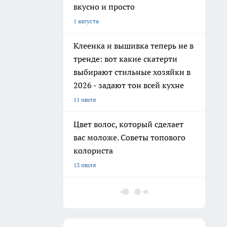
вкусно и просто
1 августа
Клеенка и вышивка теперь не в
тренде: вот какие скатерти
выбирают стильные хозяйки в
2026 - задают тон всей кухне
11 июля
Цвет волос, который сделает
вас моложе. Советы топового
колориста
13 июля
Добавляю 2 капли в шампунь и
забыла про выпадение волос:
мой любимый домашний