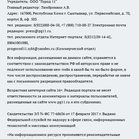
Учредитель: ООО "Город 11"
Главный редактор: Ламбринаки А.В.
Адрес: 167000, Республика Коми г. Сыктывкар, ул. Первомайская, д. 70,
корпус Б, оф. 503.
тел. редакции: 8(922)088-04-58, +7 (908) 710-08-37
Электронная почта
редакции: press@pg11.ru
.
тел. рекламного отдела Интернет-портала: 8(8212)39-14-42,
89041001090,
progorod11.sykt@yandex.ru
(Коммерческий отдел)
Вся информация, размещенная на данном сайте, охраняется в
соответствии с законодательством РФ об авторском праве и не
подлежит использованию кем-либо в какой бы то ни было форме, в
том числе воспроизведению, распространению, переработке не иначе
как с письменного разрешения правообладателя.
Возрастная категория сайта 16+. Редакция портала не несет
ответственности за комментарии и материалы пользователей,
размещенные на сайте www.pg11.ru и его субдоменах.
Свидетельство ЭЛ № ФС
77-68636
от 17 февраля 2017 г. Выдано
Федеральной службой по надзору в сфере связи, информационных
технологий и массовых коммуникаций
«На информационном ресурсе применяются рекомендательные