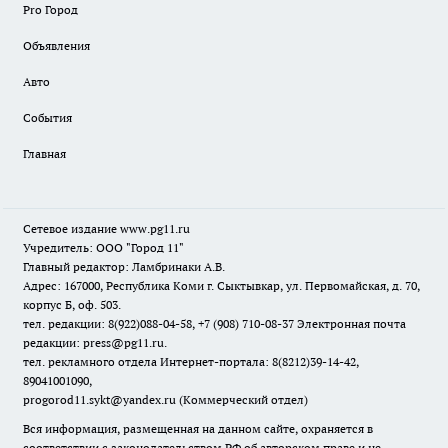
Pro Город
Объявления
Авто
События
Главная
Сетевое издание www.pg11.ru
Учредитель: ООО "Город 11"
Главный редактор: Ламбринаки А.В.
Адрес: 167000, Республика Коми г. Сыктывкар, ул. Первомайская, д. 70,
корпус Б, оф. 503.
тел. редакции: 8(922)088-04-58, +7 (908) 710-08-37
Электронная почта
редакции: press@pg11.ru
.
тел. рекламного отдела Интернет-портала: 8(8212)39-14-42,
89041001090,
progorod11.sykt@yandex.ru
(Коммерческий отдел)
Вся информация, размещенная на данном сайте, охраняется в
соответствии с законодательством РФ об авторском праве и не