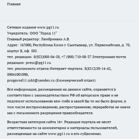
Главная
Сетевое издание www.pg11.ru
Учредитель: ООО "Город 11"
Главный редактор: Ламбринаки А.В.
Адрес: 167000, Республика Коми г. Сыктывкар, ул. Первомайская, д. 70,
корпус Б, оф. 503.
тел. редакции: 8(922)088-04-58, +7 (908) 710-08-37
Электронная почта
редакции: press@pg11.ru
.
тел. рекламного отдела Интернет-портала: 8(8212)39-14-42,
89041001090,
progorod11.sykt@yandex.ru
(Коммерческий отдел)
Вся информация, размещенная на данном сайте, охраняется в
соответствии с законодательством РФ об авторском праве и не
подлежит использованию кем-либо в какой бы то ни было форме, в
том числе воспроизведению, распространению, переработке не иначе
как с письменного разрешения правообладателя.
Возрастная категория сайта 16+. Редакция портала не несет
ответственности за комментарии и материалы пользователей,
размещенные на сайте www.pg11.ru и его субдоменах.